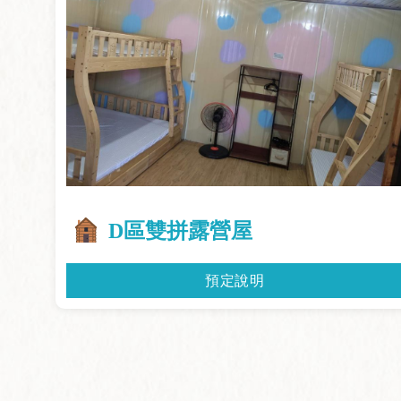
D區雙拼露營屋
預定說明