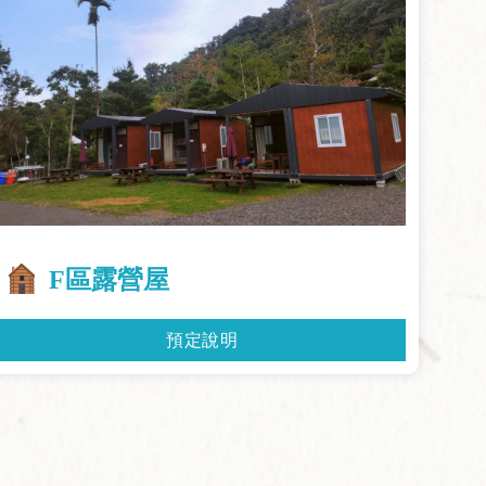
F區露營屋
預定說明