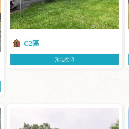
C2區
預定說明