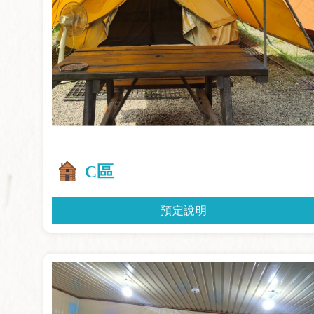
C區
預定說明