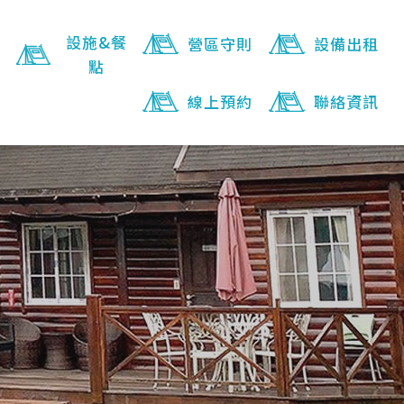
設施&餐
營區守則
設備出租
點
線上預約
聯絡資訊