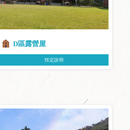
D區露營屋
預定說明