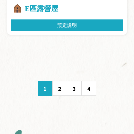
E區露營屋
預定說明
1
2
3
4